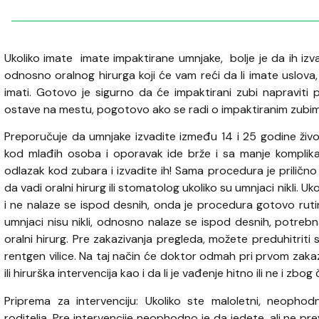
Ukoliko imate imate impaktirane umnjake, bolje je da ih izv
odnosno oralnog hirurga koji će vam reći da li imate uslova, 
imati. Gotovo je sigurno da će impaktirani zubi napraviti 
ostave na mestu, pogotovo ako se radi o impaktiranim zubima 
Preporučuje da umnjake izvadite između 14 i 25 godine života
kod mlađih osoba i oporavak ide brže i sa manje komplikacij
odlazak kod zubara i izvadite ih! Sama procedura je prilič
da vadi oralni hirurg ili stomatolog ukoliko su umnjaci nikli. Uk
i ne nalaze se ispod desnih, onda je procedura gotovo ruti
umnjaci nisu nikli, odnosno nalaze se ispod desnih, potrebna
oralni hirurg. Pre zakazivanja pregleda, možete preduhitrit
rentgen vilice. Na taj način će doktor odmah pri prvom zaka
ili hirurška intervencija kao i da li je vađenje hitno ili ne i zbog
Priprema za intervenciju: Ukoliko ste maloletni, neophodna
roditelja. Pre intervencije neophodno je da jedete, ali ne pr