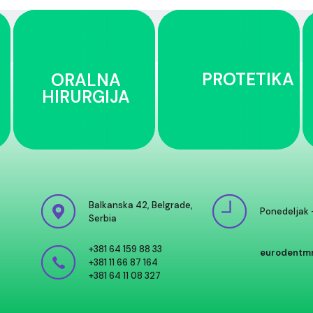
PROTETIKA
ORALNA
HIRURGIJA
Balkanska 42, Belgrade,
Ponedeljak 
Serbia
+381 64 159 88 33
eurodentm
+381 11 66 87 164
+381 64 11 08 327