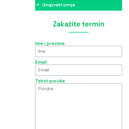
Gingivektomija
Zakažite termin
Ime i prezime
Email
Tekst poruke