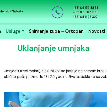
+381 64 159 88 33
deljak - Subota
+381 11 66 87 164
+381 64 11 08 327
m
Usluge
Snimanje zuba – Ortopan
Novosti
Uklanjanje umnjaka
Umnjaci (treći molari) su zubi koji se javljuja na samom kraju 
obično počinje između 18 i 25 godine života, dakle to su zubi 