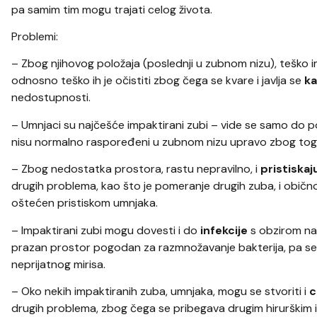
pa samim tim mogu trajati celog života.
Problemi:
– Zbog njihovog položaja (poslednji u zubnom nizu), teško im
odnosno teško ih je očistiti zbog čega se kvare i javlja se
ka
nedostupnosti.
– Umnjaci su najčešće impaktirani zubi – vide se samo do pol
nisu normalno raspoređeni u zubnom nizu upravo zbog toga
– Zbog nedostatka prostora, rastu nepravilno, i
pristiska
drugih problema, kao što je pomeranje drugih zuba, i obično 
oštećen pristiskom umnjaka.
– Impaktirani zubi mogu dovesti i do
infekcije
s obzirom na 
prazan prostor pogodan za razmnožavanje bakterija, pa se u
neprijatnog mirisa.
– Oko nekih impaktiranih zuba, umnjaka, mogu se stvoriti i
c
drugih problema, zbog čega se pribegava drugim hirurškim 