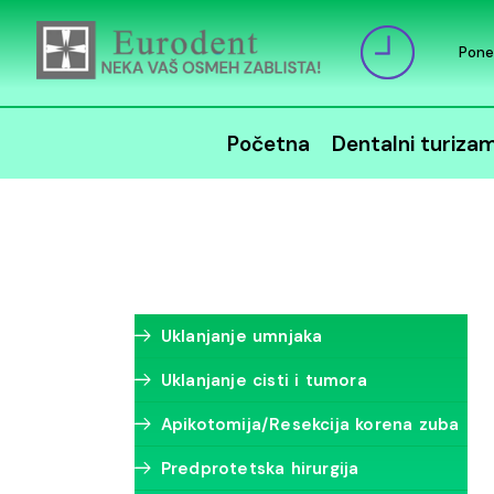
Pone
Početna
Dentalni turiza
Uklanjanje umnjaka
Uklanjanje cisti i tumora
Apikotomija/Resekcija korena zuba
Predprotetska hirurgija