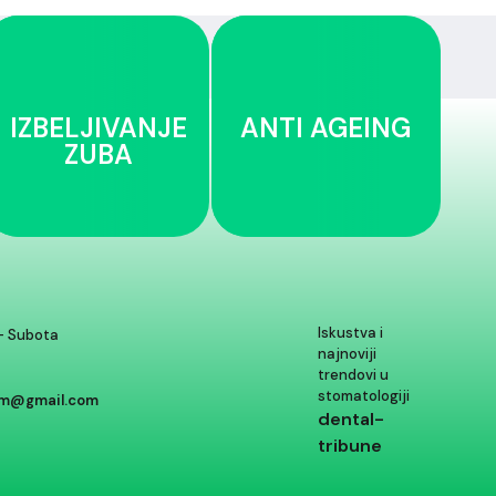
IZBELJIVANJE
ANTI AGEING
ZUBA
Iskustva i
- Subota
najnoviji
trendovi u
stomatologiji
m@gmail.com
dental-
tribune