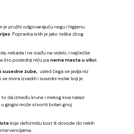
 je pružiti odgovarajuću negu i higijenu
rijes
. Popravka istih je jako teška zbog
a, nekada i ne izađu na videlo, i najčećše
 što poslednji niču pa
nema mesta u vilici
.
ju susedne zube,
usled čega se javlja niz
se mora izvaditi i susedni molar koji je
to da između krune i mekog kiva nalazi
 gingivi može stvoriti bolan gnoj
iste
koje deformišu kost ili dovode do nekih
intervencijama.