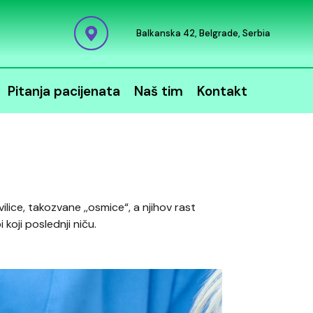
Balkanska 42, Belgrade, Serbia
Pitanja pacijenata
Naš tim
Kontakt
vilice, takozvane ,,osmice“, a njihov rast
koji poslednji niču.