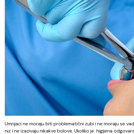
Umnjaci ne moraju biti problematični zubi i ne moraju se vad
niz i ne izazivaju nikakve bolove. Ukoliko je higijena odgova