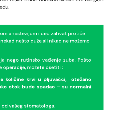
edu.
nom anestezijom i ceo zahvat protiče
onekad nešto duže,ali nikad ne možemo
ija nego rutinsko vađenje zuba. Pošto
 operacije, možete osetiti :
 količine krvi u pljuvačci,
otežano
kako otok bude spadao – su normalni
ti od vašeg stomatologa.