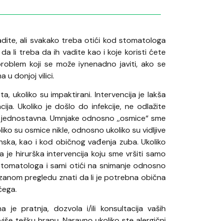
adite, ali svakako treba otići kod stomatologa
da li treba da ih vadite kao i koje koristi ćete
problem koji se može iynenadno javiti, ako se
u donjoj vilici.
, ukoliko su impaktirani. Intervencija je lakša
a. Ukoliko je došlo do infekcije, ne odlažite
no jednostavna. Umnjake odnosno ,,osmice“ sme
oliko su osmice nikle, odnosno ukoliko su vidljive
nska, kao i kod običnog vađenja zuba. Ukoliko
 je hirurška intervencija koju sme vršiti samo
i stomatologa i sami otići na snimanje odnosno
zanom pregledu znati da li je potrebna obična
 čega.
 je pratnja, dozvola i/ili konsultacija vaših
eviše tešku hranu. Naravno ukoliko ste alergični