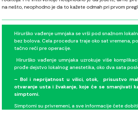
na nešto, neophodno je da to kažete odmah pri prvom pregl
Hirurško vađenje umnjaka se vrši pod snažnom lokal
bez bolova. Cela procedura traje oko sat vremena, p
tačno reći pre operacije.
Hirurško vađenje umnjaka uzrokuje više komplikac
prođe dejstvo lokalnog anestetika, oko dva sata posle
– Bol i neprijatnost u vilici
,
otok
,
prisustvo male
otvaranje usta i žvakanje
,
koje će se smanjivati 
simptomi.
Simptomi su privremeni, a sve informacije ćete dobi