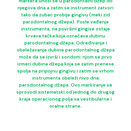
markera unosi se u parodontalni džep do
njegova dna a zatim se instrument zatvori
tako da zubac probije gingivu (meki zid
parodontalnog džepa). Posle vađenja
instrumenta, na površini gingive ostaje
krvava tačka koja označava dubinu
parodontalnog džepa. Određivanje i
obeležavanje dubine parodontalnog džepa
može da se izvrši i sondom: njom se prvo
izmeri dubina džepa koja se zatim prenese
spolja na pripojnu gingivu i zatim se vrhom
instrumenta obeleži nivo dna
parodontalnog džepa. Ovo markiranje se
sprovodi sistematski od jednog do drugog
kraja operacionog polja sa vestibularne i
oralne strane.