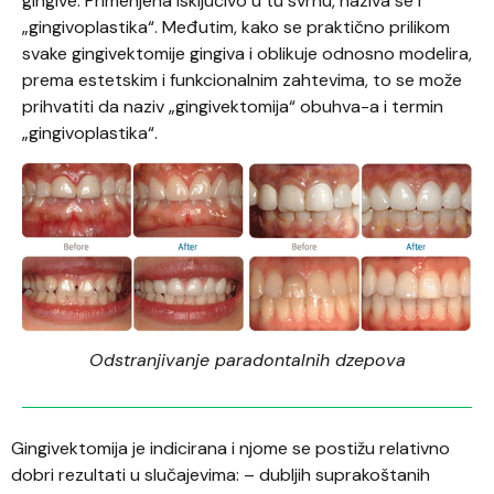
gingive. Primenjena isključivo u tu svrhu, naziva se i
„gingivoplastika“. Međutim, kako se praktično prilikom
svake gingivektomije gingiva i oblikuje odnosno modelira,
prema estetskim i funkcionalnim zahtevima, to se može
prihvatiti da naziv „gingivektomija“ obuhva-a i termin
„gingivoplastika“.
Odstranjivanje paradontalnih dzepova
Gingivektomija je indicirana i njome se postižu relativno
dobri rezultati u slučajevima: – dubljih suprakoštanih