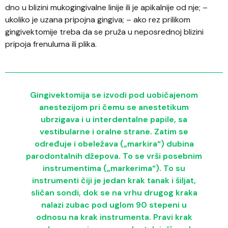
dno u blizini mukogingivalne linije ili je apikalnije od nje; –
ukoliko je uzana pripojna gingiva; – ako rez prilikom
gingivektomije treba da se pruža u neposrednoj blizini
pripoja frenuluma ili plika.
Gingivektomija se izvodi pod uobičajenom
anestezijom pri čemu se anestetikum
ubrzigava i u interdentalne papile, sa
vestibularne i oralne strane. Zatim se
određuje i obeležava („markira“) dubina
parodontalnih džepova. To se vrši posebnim
instrumentima („markerima“). To su
instrumenti čiji je jedan krak tanak i šiljat,
sličan sondi, dok se na vrhu drugog kraka
nalazi zubac pod uglom 90 stepeni u
odnosu na krak instrumenta. Pravi krak