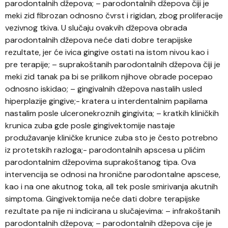
parodontalnih džepova; – parodontalnih džepova čiji je
meki zid fibrozan odnosno čvrst i rigidan, zbog proliferacije
vezivnog tkiva. U slučaju ovakvih džepova obrada
parodontalnih džepova neće dati dobre terapijske
rezultate, jer će ivica gingive ostati na istom nivou kao i
pre terapije; – suprakoštanih parodontalnih džepova čiji je
meki zid tanak pa bi se prilikom njihove obrade pocepao
odnosno iskidao; – gingivalnih džepova nastalih usled
hiperplazije gingive;- kratera u interdentalnim papilama
nastalim posle ulceronekroznih gingivita; – kratkih kliničkih
krunica zuba gde posle gingivektomije nastaje
produžavanje kliničke krunice zuba sto je često potrebno
iz protetskih razloga;- parodontalnih apscesa u plićim
parodontalnim džepovima suprakoštanog tipa. Ova
intervencija se odnosi na hronične parodontalne apscese,
kao i na one akutnog toka, all tek posle smirivanja akutnih
simptoma. Gingivektomija neće dati dobre terapijske
rezultate pa nije ni indicirana u slučajevima: – infrakoštanih
parodontalnih džepova; – parodontalnih džepova cije je