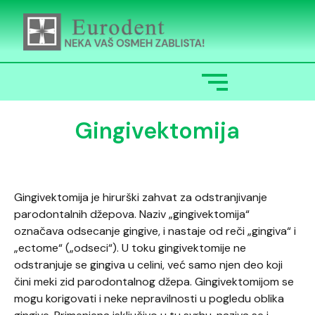
Gingivektomija
Gingivektomija je hirurški zahvat za odstranjivanje
parodontalnih džepova. Naziv „gingivektomija“
označava odsecanje gingive, i nastaje od reči „gingiva“ i
„ectome“ („odseci“). U toku gingivektomije ne
odstranjuje se gingiva u celini, već samo njen deo koji
čini meki zid parodontalnog džepa. Gingivektomijom se
mogu korigovati i neke nepravilnosti u pogledu oblika