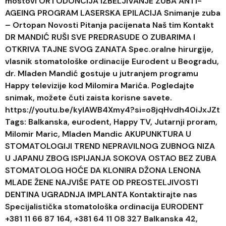
mostovi ORTODONCIJA IZBELJIVANJE ZUBA ANTI-
AGEING PROGRAM LASERSKA EPILACIJA Snimanje zuba
– Ortopan Novosti Pitanja pacijenata Naš tim Kontakt
DR MANDIĆ RUŠI SVE PREDRASUDE O ZUBARIMA I
OTKRIVA TAJNE SVOG ZANATA Spec.oralne hirurgije,
vlasnik stomatološke ordinacije Eurodent u Beogradu,
dr. Mladen Mandić gostuje u jutranjem programu
Happy televizije kod Milomira Marića. Pogledajte
snimak, možete čuti zaista korisne savete.
https://youtu.be/kylAWB4Xmy4?si=o8jqHvdh40iJxJZt
Tags: Balkanska, eurodent, Happy TV, Jutarnji proram,
Milomir Maric, Mladen Mandic AKUPUNKTURA U
STOMATOLOGIJI TREND NEPRAVILNOG ZUBNOG NIZA
U JAPANU ZBOG ISPIJANJA SOKOVA OSTAO BEZ ZUBA
STOMATOLOG HOĆE DA KLONIRA DŽONA LENONA
MLADE ŽENE NAJVIŠE PATE OD PREOSTELJIVOSTI
DENTINA UGRADNJA IMPLANTA Kontaktirajte nas
Specijalistička stomatološka ordinacija EURODENT
+381 11 66 87 164, +381 64 11 08 327 Balkanska 42,