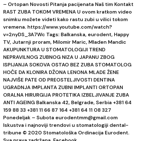
– Ortopan Novosti Pitanja pacijenata Naš tim Kontakt
RAST ZUBA TOKOM VREMENA U ovom kratkom video
snimku možete videti kako rastu zubi u vilici tokom
vremena. https://www.youtube.com/watch?
v=2nyDS_3A7Wc Tags: Balkanska, eurodent, Happy
TV, Jutarnji proram, Milomir Maric, Mladen Mandic
AKUPUNKTURA U STOMATOLOGIJI TREND
NEPRAVILNOG ZUBNOG NIZA U JAPANU ZBOG
ISPIJANJA SOKOVA OSTAO BEZ ZUBA STOMATOLOG
HOĆE DA KLONIRA DŽONA LENONA MLADE ŽENE
NAJVIŠE PATE OD PREOSTELJIVOSTI DENTINA
UGRADNJA IMPLANTA ZUBNI IMPLANTI ORTOPAN
ORALNA HIRURGIJA PROTETIKA IZBELJIVANJE ZUBA
ANTI AGEING Balkanska 42, Belgrade, Serbia +381 64
159 88 33 +381 11 66 87 164 +381 64 11 08 327
Ponedeljak – Subota eurodentmm@gmail.com
Iskustva i najnoviji trendovi u stomatologiji dental-
tribune © 2020 Stomatološka Ordinacija Eurodent.
Sva prava zadržana Facebook