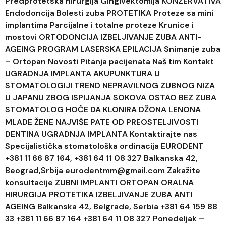
Predprotetska hirurgija Gingivektomija KONZERVATIVA
Endodoncija Bolesti zuba PROTETIKA Proteze sa mini
implantima Parcijalne i totalne proteze Krunice i
mostovi ORTODONCIJA IZBELJIVANJE ZUBA ANTI-
AGEING PROGRAM LASERSKA EPILACIJA Snimanje zuba
– Ortopan Novosti Pitanja pacijenata Naš tim Kontakt
UGRADNJA IMPLANTA AKUPUNKTURA U
STOMATOLOGIJI TREND NEPRAVILNOG ZUBNOG NIZA
U JAPANU ZBOG ISPIJANJA SOKOVA OSTAO BEZ ZUBA
STOMATOLOG HOĆE DA KLONIRA DŽONA LENONA
MLADE ŽENE NAJVIŠE PATE OD PREOSTELJIVOSTI
DENTINA UGRADNJA IMPLANTA Kontaktirajte nas
Specijalistička stomatološka ordinacija EURODENT
+381 11 66 87 164, +381 64 11 08 327 Balkanska 42,
Beograd,Srbija eurodentmm@gmail.com Zakažite
konsultacije ZUBNI IMPLANTI ORTOPAN ORALNA
HIRURGIJA PROTETIKA IZBELJIVANJE ZUBA ANTI
AGEING Balkanska 42, Belgrade, Serbia +381 64 159 88
33 +381 11 66 87 164 +381 64 11 08 327 Ponedeljak –